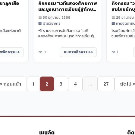
นาลูกเสือ
กิจกรรม “เวทีแสดงศักยภาพ
กิจกรรม "ว
และบูรณาการเรียนรู้สู่ทักษะ
สมโภชนักบ
ชีวิต”
📅 30 มิถุนายน 2569
📅 29 มิถุนาย
🏢 ฝ่ายวิชาการ
🏢 ฝ่ายจิตตาภิ
เสือแห่งชาติ
📢 รายงานการจัดกิจกรรม “เวที
โรงเรียนภัทรว
แสดงศักยภาพและบูรณาการเรียนรู้สู่
จนพิธีกรรมสมโ
ทักษะชีวิต” โรงเรียนภัทรวิทยา ได้จัด
อย่างสง่างามแ
กิจ...
ธ...
👁️ 0
👁️ 1
พกิจกรรม
ชมภาพกิจกรรม
« ก่อนหน้า
1
2
3
4
...
27
ถัดไป 
เมนูลัด
ติด