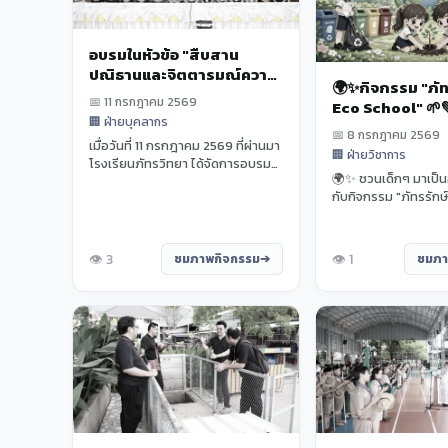
อบรมในหัวข้อ "สืบสาน
ปณิธานและจิตตารมณ์ความ
🌍✨กิจกรรม "ภัท
เป็นครูตามวิถีเซนต์ปอล"
📅 11 กรกฎาคม 2569
Eco School" 🌱
🏢 ฝ่ายบุคลากร
📅 8 กรกฎาคม 2569
เมื่อวันที่ 11 กรกฎาคม 2569 ที่ผ่านมา
🏢 ฝ่ายวิชาการ
โรงเรียนภัทรวิทยา ได้จัดการอบรม
🌍✨ ชวนเด็กๆ มาเป็นฮี
ในหัวข้อ "สืบสานปณิธานและจิต
กับกิจกรรม "ภัทรรักษ
ตาร...
School" 🌱💚 ฝ่ายวิช
ภัทร...
👁️ 3
👁️ 1
ชมภาพกิจกรรม
ชมภา