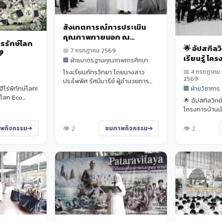
สังเกตการณ์การประเมิน
คุณภาพภายนอก ณ
รรักษ์โลก
โรงเรียนสันถวไมตรีศึกษา
🌟 อัปสกิล
📅 7 กรกฎาคม 2569
💚
เรียนรู้ โค
🏢 ฝ่ายมาตรฐานคุณภาพการศึกษา
วิทยาศาสตร
📅 4 กรกฎาคม
โรงเรียนภัทรวิทยา โดยนางสาว
2569
ประไพพิศ รัศมีมารีย์ ผู้อำนวยการ
โร่พิทักษ์โลก!
🏢 ฝ่ายวิชาการ
โรงเรียน นำคณะครู จำนวน 11 คน เข้า
์โลก Eco
ร่วมแลก...
🌟 อัปสกิลวิทย
าการ โรงเรียน
โครงการบ้านน
เครือข่ายท้องถ
อุด...
👁️ 2
👁️ 2
พกิจกรรม
ชมภาพกิจกรรม