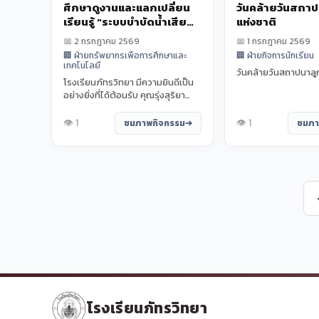
ศึกษาดูงานและแลกเปลี่ยน
วันคล้ายวันสถาป
เรียนรู้ "ระบบบำบัดน้ำเสีย
แห่งชาติ
ด้วยถังกรองทรายชีวภาพ
📅 2 กรกฎาคม 2569
📅 1 กรกฎาคม 2569
ร่วมกับเทคโนโลยีบึง
🏢 ฝ่ายทรัพยากรเพื่อการศึกษาและ
🏢 ฝ่ายกิจการนักเรียน
ประดิษฐ์" ของโรงเรียนภัทร
เทคโนโลยี
วันคล้ายวันสถาปนาลูก
วิทยา
โรงเรียนภัทรวิทยา มีความยินดีเป็น
อย่างยิ่งที่ได้ต้อนรับ คุณรุ่งสุริยา
วงศ์อุดมทรัพย์ ในโอกาสเข้าศึกษ...
👁️ 1
👁️ 1
ชมภาพกิจกรรม
ชมภา
โรงเรียนภัทรวิทยา