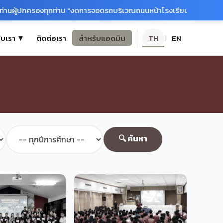
้ปกครองทุกท่าน "งดการจอดรถบริเวณถนนหน้าโรงเรียนโดยเด็ดขาด" 📢เรี
กับเรา ▼
ติดต่อเรา
สำหรับแอดมิน
TH
EN
|
🔍 ค้นหา