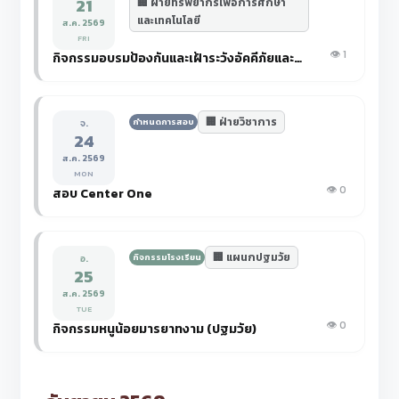
21
🏢 ฝ่ายทรัพยากรเพื่อการศึกษา
และเทคโนโลยี
ส.ค. 2569
FRI
👁️ 1
กิจกรรมอบรมป้องกันและเฝ้าระวังอัคคีภัยและแผ่นดินไหว
🏢 ฝ่ายวิชาการ
กำหนดการสอบ
จ.
24
ส.ค. 2569
MON
👁️ 0
สอบ Center One
🏢 แผนกปฐมวัย
กิจกรรมโรงเรียน
อ.
25
ส.ค. 2569
TUE
👁️ 0
กิจกรรมหนูน้อยมารยาทงาม (ปฐมวัย)