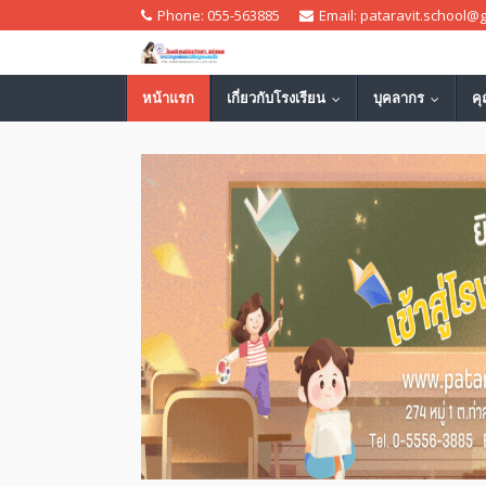
Phone: 055-563885
Email: pataravit.school@
หน้าแรก
เกี่ยวกับโรงเรียน
บุคลากร
ค
...
...